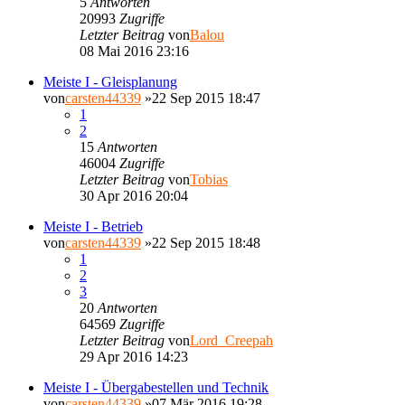
5
Antworten
20993
Zugriffe
Letzter Beitrag
von
Balou
08 Mai 2016 23:16
Meiste I - Gleisplanung
von
carsten44339
»22 Sep 2015 18:47
1
2
15
Antworten
46004
Zugriffe
Letzter Beitrag
von
Tobias
30 Apr 2016 20:04
Meiste I - Betrieb
von
carsten44339
»22 Sep 2015 18:48
1
2
3
20
Antworten
64569
Zugriffe
Letzter Beitrag
von
Lord_Creepah
29 Apr 2016 14:23
Meiste I - Übergabestellen und Technik
von
carsten44339
»07 Mär 2016 19:28