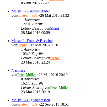
05 Jun 2016 22:43
Meiste I - Carstens Bilder
von
carsten44339
»26 Mai 2016 21:32
1
Antworten
12291
Zugriffe
Letzter Beitrag
von
Shinji
28 Mai 2016 09:59
Meiste I - Fotos & Berichte
von
Stepke
»17 Mai 2016 09:16
1
Antworten
10349
Zugriffe
Letzter Beitrag
von
Stepke
23 Mai 2016 22:24
Nachlese
von
Peter Müller
»23 Mai 2016 20:19
0
Antworten
16278
Zugriffe
Letzter Beitrag
von
Peter Müller
23 Mai 2016 20:19
Meiste I - Digitaladressen
von
carsten44339
»22 Sep 2015 18:51