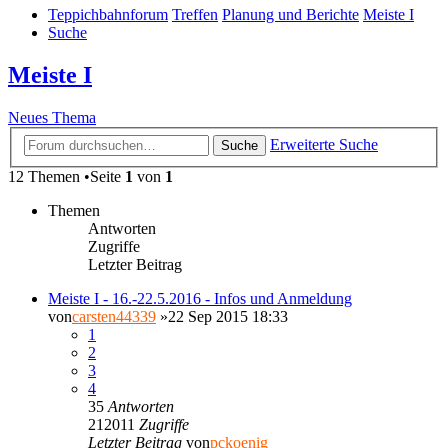
Teppichbahnforum
Treffen
Planung und Berichte
Meiste I
Suche
Meiste I
Neues Thema
Erweiterte Suche
Suche
12 Themen •Seite
1
von
1
Themen
Antworten
Zugriffe
Letzter Beitrag
Meiste I - 16.-22.5.2016 - Infos und Anmeldung
von
carsten44339
»22 Sep 2015 18:33
1
2
3
4
35
Antworten
212011
Zugriffe
Letzter Beitrag
von
pckoenig