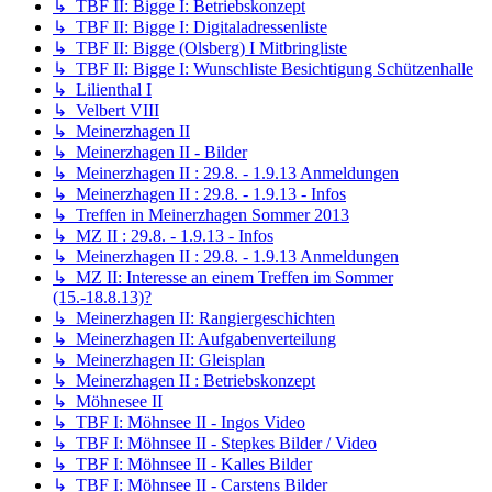
↳ TBF II: Bigge I: Betriebskonzept
↳ TBF II: Bigge I: Digitaladressenliste
↳ TBF II: Bigge (Olsberg) I Mitbringliste
↳ TBF II: Bigge I: Wunschliste Besichtigung Schützenhalle
↳ Lilienthal I
↳ Velbert VIII
↳ Meinerzhagen II
↳ Meinerzhagen II - Bilder
↳ Meinerzhagen II : 29.8. - 1.9.13 Anmeldungen
↳ Meinerzhagen II : 29.8. - 1.9.13 - Infos
↳ Treffen in Meinerzhagen Sommer 2013
↳ MZ II : 29.8. - 1.9.13 - Infos
↳ Meinerzhagen II : 29.8. - 1.9.13 Anmeldungen
↳ MZ II: Interesse an einem Treffen im Sommer
(15.-18.8.13)?
↳ Meinerzhagen II: Rangiergeschichten
↳ Meinerzhagen II: Aufgabenverteilung
↳ Meinerzhagen II: Gleisplan
↳ Meinerzhagen II : Betriebskonzept
↳ Möhnesee II
↳ TBF I: Möhnsee II - Ingos Video
↳ TBF I: Möhnsee II - Stepkes Bilder / Video
↳ TBF I: Möhnsee II - Kalles Bilder
↳ TBF I: Möhnsee II - Carstens Bilder