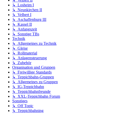
↳ Velbert II
↳ Losheim I
↳ Neunkirchen II
↳ Velbert I
↳ Aschaffenburg III
↳ Kassel II
↳ Anfangszeit
↳ Sonstige TBs
Technik
↳ Allgemeines zu Technik
↳ Gleise
↳ Rollmaterial
↳ Anlagensteuerung
↳ Zubehör
Organisation und Gruppen
↳ Freiwillige Standards
↳ Teppichbahn-Gruppen
↳ Allgemeines zu Gruppen
↳ IG-Teppichbahn
↳ Teppichbahnfreunde
↳ XXL-Teppichbahn Forum
Sonstiges
↳ Off Topic
↳ Teppichbahning