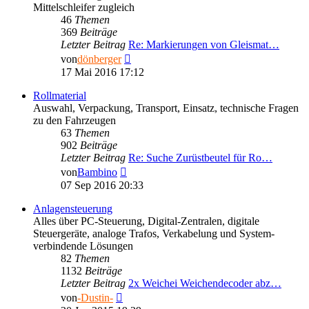
Mittelschleifer zugleich
46
Themen
369
Beiträge
Letzter Beitrag
Re: Markierungen von Gleismat…
Neuester
von
dönberger
Beitrag
17 Mai 2016 17:12
Rollmaterial
Auswahl, Verpackung, Transport, Einsatz, technische Fragen
zu den Fahrzeugen
63
Themen
902
Beiträge
Letzter Beitrag
Re: Suche Zurüstbeutel für Ro…
Neuester
von
Bambino
Beitrag
07 Sep 2016 20:33
Anlagensteuerung
Alles über PC-Steuerung, Digital-Zentralen, digitale
Steuergeräte, analoge Trafos, Verkabelung und System-
verbindende Lösungen
82
Themen
1132
Beiträge
Letzter Beitrag
2x Weichei Weichendecoder abz…
Neuester
von
-Dustin-
Beitrag