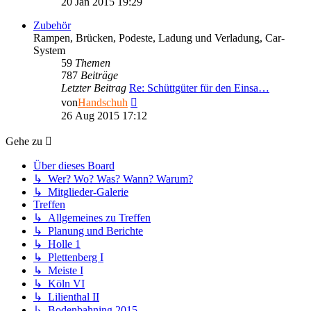
20 Jan 2015 19:29
Zubehör
Rampen, Brücken, Podeste, Ladung und Verladung, Car-
System
59
Themen
787
Beiträge
Letzter Beitrag
Re: Schüttgüter für den Einsa…
Neuester
von
Handschuh
Beitrag
26 Aug 2015 17:12
Gehe zu
Über dieses Board
↳ Wer? Wo? Was? Wann? Warum?
↳ Mitglieder-Galerie
Treffen
↳ Allgemeines zu Treffen
↳ Planung und Berichte
↳ Holle 1
↳ Plettenberg I
↳ Meiste I
↳ Köln VI
↳ Lilienthal II
↳ Bodenbahning 2015