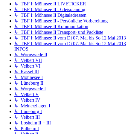
↳ TBF I: Möhnsee II LIVETICKER
↳ TBF I: Möhnsee II - Gleisplanung
↳ TBF I: Möhnsee II Digitaladressen
↳ TBF I: Möhnsee II - Persönliche Vorbereitung
↳ TBF I: Möhnsee II Kommunikation
↳ TBF I: Möhnsee II Transport- und Packliste
↳ TBF I: Möhnsee II vom Di 07. Mai bis So 12.Mai 2013
↳ TBF I: Möhnsee II vom Di 07. Mai bis So 12.Mai 2013
INFOS
↳ Worpswede II
↳ Velbert VII
↳ Velbert VI
↳ Kassel III
↳ Möhnesee I
↳ Lüneburg II
↳ Worpswede I
↳ Velbert V
↳ Velbert IV
↳ Meinerzhagen I
↳ Lüneburg I
↳ Velbert III
↳ Losheim II + III
↳ Pulheim I