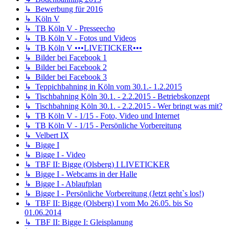
↳ Bewerbung für 2016
↳ Köln V
↳ TB Köln V - Presseecho
↳ TB Köln V - Fotos und Videos
↳ TB Köln V •••LIVETICKER•••
↳ Bilder bei Facebook 1
↳ Bilder bei Facebook 2
↳ Bilder bei Facebook 3
↳ Teppichbahning in Köln vom 30.1.- 1.2.2015
↳ Tischbahning Köln 30.1. - 2.2.2015 - Betriebskonzept
↳ Tischbahning Köln 30.1. - 2.2.2015 - Wer bringt was mit?
↳ TB Köln V - 1/15 - Foto, Video und Internet
↳ TB Köln V - 1/15 - Persönliche Vorbereitung
↳ Velbert IX
↳ Bigge I
↳ Bigge I - Video
↳ TBF II: Bigge (Olsberg) I LIVETICKER
↳ Bigge I - Webcams in der Halle
↳ Bigge I - Ablaufplan
↳ Bigge I - Persönliche Vorbereitung (Jetzt geht`s los!)
↳ TBF II: Bigge (Olsberg) I vom Mo 26.05. bis So
01.06.2014
↳ TBF II: Bigge I: Gleisplanung