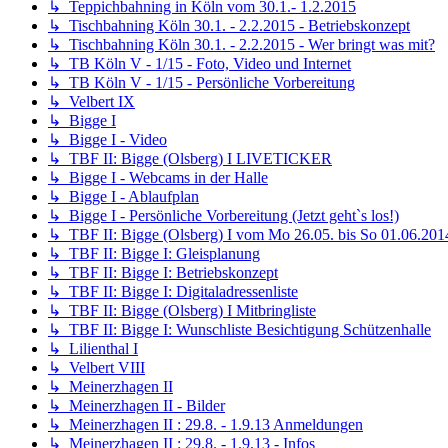
↳ Teppichbahning in Köln vom 30.1.- 1.2.2015
↳ Tischbahning Köln 30.1. - 2.2.2015 - Betriebskonzept
↳ Tischbahning Köln 30.1. - 2.2.2015 - Wer bringt was mit?
↳ TB Köln V - 1/15 - Foto, Video und Internet
↳ TB Köln V - 1/15 - Persönliche Vorbereitung
↳ Velbert IX
↳ Bigge I
↳ Bigge I - Video
↳ TBF II: Bigge (Olsberg) I LIVETICKER
↳ Bigge I - Webcams in der Halle
↳ Bigge I - Ablaufplan
↳ Bigge I - Persönliche Vorbereitung (Jetzt geht`s los!)
↳ TBF II: Bigge (Olsberg) I vom Mo 26.05. bis So 01.06.201
↳ TBF II: Bigge I: Gleisplanung
↳ TBF II: Bigge I: Betriebskonzept
↳ TBF II: Bigge I: Digitaladressenliste
↳ TBF II: Bigge (Olsberg) I Mitbringliste
↳ TBF II: Bigge I: Wunschliste Besichtigung Schützenhalle
↳ Lilienthal I
↳ Velbert VIII
↳ Meinerzhagen II
↳ Meinerzhagen II - Bilder
↳ Meinerzhagen II : 29.8. - 1.9.13 Anmeldungen
↳ Meinerzhagen II : 29.8. - 1.9.13 - Infos