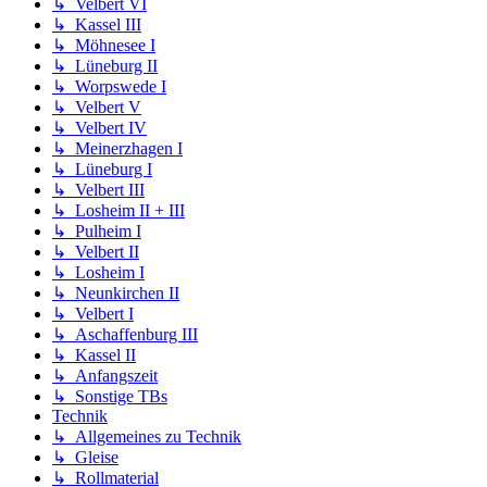
↳ Velbert VI
↳ Kassel III
↳ Möhnesee I
↳ Lüneburg II
↳ Worpswede I
↳ Velbert V
↳ Velbert IV
↳ Meinerzhagen I
↳ Lüneburg I
↳ Velbert III
↳ Losheim II + III
↳ Pulheim I
↳ Velbert II
↳ Losheim I
↳ Neunkirchen II
↳ Velbert I
↳ Aschaffenburg III
↳ Kassel II
↳ Anfangszeit
↳ Sonstige TBs
Technik
↳ Allgemeines zu Technik
↳ Gleise
↳ Rollmaterial