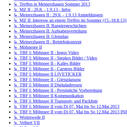
↳ Treffen in Meinerzhagen Sommer 2013
↳ MZ II : 29.8. - 1.9.13 - Infos
↳ Meinerzhagen II : 29.8. - 1.9.13 Anmeldungen
↳ MZ II: Interesse an einem Treffen im Sommer (15.-18.8.13)
↳ Meinerzhagen II: Rangiergeschichten
↳ Meinerzhagen II: Aufgabenverteilung
↳ Meinerzhagen II: Gleisplan
↳ Meinerzhagen II : Betriebskonzept
↳ Möhnesee II
↳ TBF I: Möhnsee II - Ingos Video
↳ TBF I: Möhnsee II - Stepkes Bilder / Video
↳ TBF I: Möhnsee II - Kalles Bilder
↳ TBF I: Möhnsee II - Carstens Bilder
↳ TBF I: Möhnsee II LIVETICKER
↳ TBF I: Möhnsee II - Gleisplanung
↳ TBF I: Möhnsee II Digitaladressen
↳ TBF I: Möhnsee II - Persönliche Vorbereitung
↳ TBF I: Möhnsee II Kommunikation
↳ TBF I: Möhnsee II Transport- und Packliste
↳ TBF I: Möhnsee II vom Di 07. Mai bis So 12.Mai 2013
↳ TBF I: Möhnsee II vom Di 07. Mai bis So 12.Mai 2013 I
↳ Worpswede II
↳ Velbert VII