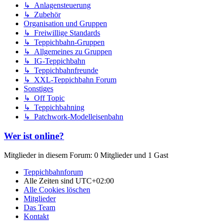
↳ Anlagensteuerung
↳ Zubehör
Organisation und Gruppen
↳ Freiwillige Standards
↳ Teppichbahn-Gruppen
↳ Allgemeines zu Gruppen
↳ IG-Teppichbahn
↳ Teppichbahnfreunde
↳ XXL-Teppichbahn Forum
Sonstiges
↳ Off Topic
↳ Teppichbahning
↳ Patchwork-Modelleisenbahn
Wer ist online?
Mitglieder in diesem Forum: 0 Mitglieder und 1 Gast
Teppichbahnforum
Alle Zeiten sind
UTC+02:00
Alle Cookies löschen
Mitglieder
Das Team
Kontakt