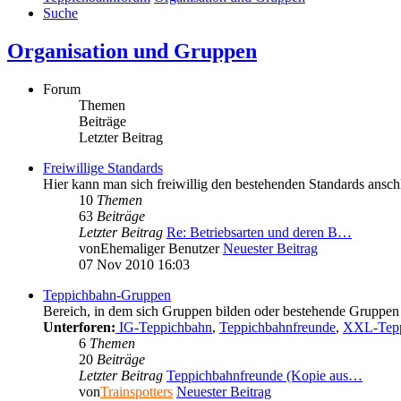
Suche
Organisation und Gruppen
Forum
Themen
Beiträge
Letzter Beitrag
Freiwillige Standards
Hier kann man sich freiwillig den bestehenden Standards anschl
10
Themen
63
Beiträge
Letzter Beitrag
Re: Betriebsarten und deren B…
von
Ehemaliger Benutzer
Neuester Beitrag
07 Nov 2010 16:03
Teppichbahn-Gruppen
Bereich, in dem sich Gruppen bilden oder bestehende Gruppen 
Unterforen:
IG-Teppichbahn
,
Teppichbahnfreunde
,
XXL-Tepp
6
Themen
20
Beiträge
Letzter Beitrag
Teppichbahnfreunde (Kopie aus…
von
Trainspotters
Neuester Beitrag