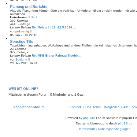
09 Okt 2017 23:04
u
e
Planung und Berichte
s
Aktuelle Planungen können über die verlinkten Unterforen direkt erreicht werden, für all
t
aufsuchen
e
Unterforum:
Holle 1
r
300
Themen
B
4443
Beiträge
e
Letzter Beitrag
Re: Meiste I - 16.-22.5.2016 …
i
N
von
pckoenig
t
e
05 Jun 2016 22:43
r
u
a
e
Sonstige TBs
g
s
Teppichbahning zuhause, Workshops und andere Treffen, die kein eigenes Unterforum 
t
23
Themen
e
379
Beiträge
r
Letzter Beitrag
Re: MKB Erster Fahrtag Tischb…
B
N
von
Seeland
e
e
23 Dez 2015 16:41
i
u
t
e
r
s
a
t
g
e
r
B
WER IST ONLINE?
e
i
Mitglieder in diesem Forum: 0 Mitglieder und 1 Gast
t
r
a
g
Teppichbahnforum
Kontakt
Das Team
Mitglieder
Alle Coo
Powered by
phpBB
® Forum Software © phpBB Lim
Deutsche Übersetzung durch
phpBB.de
Datenschutz
|
Nutzungsbedingungen