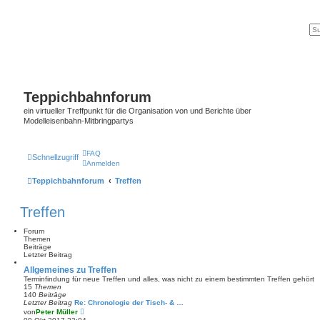
Teppichbahnforum
ein virtueller Treffpunkt für die Organisation von und Berichte über
Modelleisenbahn-Mitbringpartys
FAQ
Schnellzugriff
Anmelden
Teppichbahnforum
Treffen
Treffen
Forum
Themen
Beiträge
Letzter Beitrag
Allgemeines zu Treffen
Terminfindung für neue Treffen und alles, was nicht zu einem bestimmten Treffen gehört
15
Themen
140
Beiträge
Letzter Beitrag
Re: Chronologie der Tisch- & …
N
von
Peter Müller
e