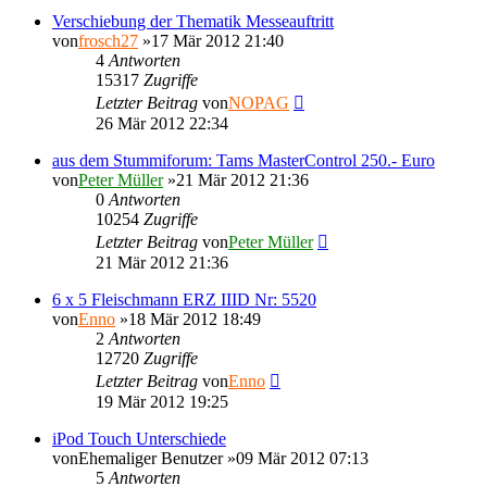
Verschiebung der Thematik Messeauftritt
von
frosch27
»17 Mär 2012 21:40
4
Antworten
15317
Zugriffe
Letzter Beitrag
von
NOPAG
26 Mär 2012 22:34
aus dem Stummiforum: Tams MasterControl 250.- Euro
von
Peter Müller
»21 Mär 2012 21:36
0
Antworten
10254
Zugriffe
Letzter Beitrag
von
Peter Müller
21 Mär 2012 21:36
6 x 5 Fleischmann ERZ IIID Nr: 5520
von
Enno
»18 Mär 2012 18:49
2
Antworten
12720
Zugriffe
Letzter Beitrag
von
Enno
19 Mär 2012 19:25
iPod Touch Unterschiede
von
Ehemaliger Benutzer
»09 Mär 2012 07:13
5
Antworten