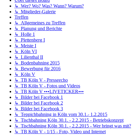
Über dieses Board
↳ Wer? Wo? Was? Wann? Warum?
↳ Mitglieder-Galerie
Treffen
↳ Allgemeines zu Treffen
↳ Planung und Berichte
↳ Holle 1
↳ Plettenberg I
↳ Meiste I
↳ Köln VI
↳ Lilienthal II
↳ Bodenbahning 2015
↳ Bewerbung für 2016
↳ Köln V
↳ TB Köln V - Presseecho
↳ TB Köln V - Fotos und Videos
↳ TB Köln V •••LIVETICKER•••
↳ Bilder bei Facebook 1
↳ Bilder bei Facebook 2
↳ Bilder bei Facebook 3
↳ Teppichbahning in Köln vom 30.1.- 1.2.2015
↳ Tischbahning Köln 30.1. - 2.2.2015 - Betriebskonzept
↳ Tischbahning Köln 30.1. - 2.2.2015 - Wer bringt was mit?
↳ TB Köln V - 1/15 - Foto, Video und Internet