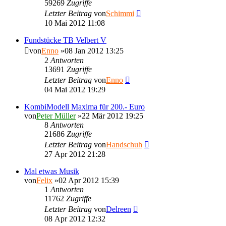
59269
Zugriffe
Letzter Beitrag
von
Schimmi
10 Mai 2012 11:08
Fundstücke TB Velbert V
von
Enno
»08 Jan 2012 13:25
2
Antworten
13691
Zugriffe
Letzter Beitrag
von
Enno
04 Mai 2012 19:29
KombiModell Maxima für 200.- Euro
von
Peter Müller
»22 Mär 2012 19:25
8
Antworten
21686
Zugriffe
Letzter Beitrag
von
Handschuh
27 Apr 2012 21:28
Mal etwas Musik
von
Felix
»02 Apr 2012 15:39
1
Antworten
11762
Zugriffe
Letzter Beitrag
von
Delreen
08 Apr 2012 12:32