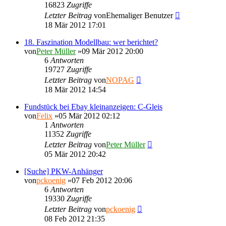
16823
Zugriffe
Letzter Beitrag
von
Ehemaliger Benutzer
18 Mär 2012 17:01
18. Faszination Modellbau: wer berichtet?
von
Peter Müller
»09 Mär 2012 20:00
6
Antworten
19727
Zugriffe
Letzter Beitrag
von
NOPAG
18 Mär 2012 14:54
Fundstück bei Ebay kleinanzeigen: C-Gleis
von
Felix
»05 Mär 2012 02:12
1
Antworten
11352
Zugriffe
Letzter Beitrag
von
Peter Müller
05 Mär 2012 20:42
[Suche] PKW-Anhänger
von
pckoenig
»07 Feb 2012 20:06
6
Antworten
19330
Zugriffe
Letzter Beitrag
von
pckoenig
08 Feb 2012 21:35