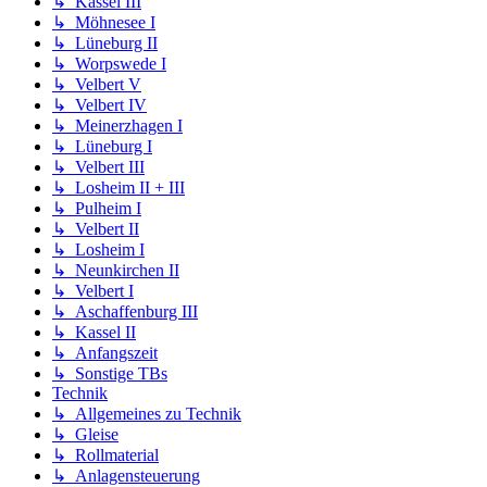
↳ Kassel III
↳ Möhnesee I
↳ Lüneburg II
↳ Worpswede I
↳ Velbert V
↳ Velbert IV
↳ Meinerzhagen I
↳ Lüneburg I
↳ Velbert III
↳ Losheim II + III
↳ Pulheim I
↳ Velbert II
↳ Losheim I
↳ Neunkirchen II
↳ Velbert I
↳ Aschaffenburg III
↳ Kassel II
↳ Anfangszeit
↳ Sonstige TBs
Technik
↳ Allgemeines zu Technik
↳ Gleise
↳ Rollmaterial
↳ Anlagensteuerung