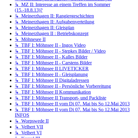
↳ MZ II: Interesse an einem Treffen im Sommer
(15.-18.8.13)?
↳ Meinerzhagen II: Rangiergeschichten
↳ Meinerzhagen II: Aufgabenverteilung
↳ Meinerzhagen II: Gleisplan
↳ Meinerzhagen II : Betriebskonzept
↳ Möhnesee II
↳ TBF I: Möhnsee II - Ingos Video
↳ TBF I: Möhnsee II - Stepkes Bilder / Video
↳ TBF I: Möhnsee II - Kalles Bilder
↳ TBF I: Möhnsee II - Carstens Bilder
↳ TBF I: Möhnsee II LIVETICKER
↳ TBF I: Möhnsee II - Gleisplanung
↳ TBF I: Möhnsee II Digitaladressen
↳ TBF I: Möhnsee II - Persönliche Vorbereitung
↳ TBF I: Möhnsee II Kommunikation
↳ TBF I: Möhnsee II Transport- und Packliste
↳ TBF I: Möhnsee II vom Di 07. Mai bis So 12.Mai 2013
↳ TBF I: Möhnsee II vom Di 07. Mai bis So 12.Mai 2013
INFOS
↳ Worpswede II
↳ Velbert VII
↳ Velbert VI