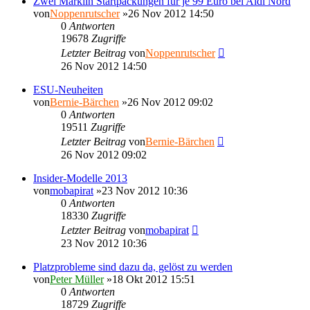
Zwei Märklin Startpackungen für je 99 Euro bei Aldi Nord
von
Noppenrutscher
»26 Nov 2012 14:50
0
Antworten
19678
Zugriffe
Letzter Beitrag
von
Noppenrutscher
26 Nov 2012 14:50
ESU-Neuheiten
von
Bernie-Bärchen
»26 Nov 2012 09:02
0
Antworten
19511
Zugriffe
Letzter Beitrag
von
Bernie-Bärchen
26 Nov 2012 09:02
Insider-Modelle 2013
von
mobapirat
»23 Nov 2012 10:36
0
Antworten
18330
Zugriffe
Letzter Beitrag
von
mobapirat
23 Nov 2012 10:36
Platzprobleme sind dazu da, gelöst zu werden
von
Peter Müller
»18 Okt 2012 15:51
0
Antworten
18729
Zugriffe