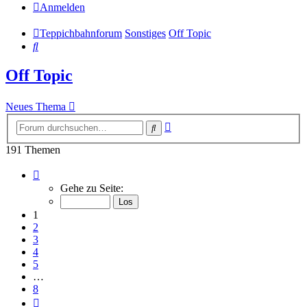
Anmelden
Teppichbahnforum
Sonstiges
Off Topic
Suche
Off Topic
Neues Thema
Erweiterte
Suche
Suche
191 Themen
Seite
1
Gehe zu Seite:
von
8
1
2
3
4
5
…
8
Nächste