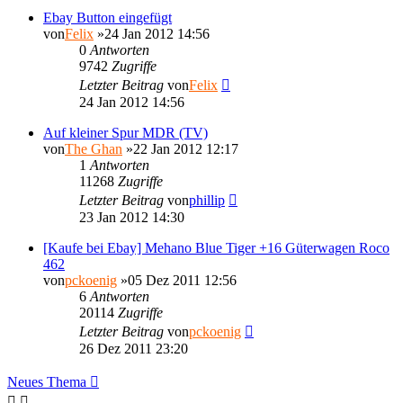
Ebay Button eingefügt
von
Felix
»24 Jan 2012 14:56
0
Antworten
9742
Zugriffe
Letzter Beitrag
von
Felix
24 Jan 2012 14:56
Auf kleiner Spur MDR (TV)
von
The Ghan
»22 Jan 2012 12:17
1
Antworten
11268
Zugriffe
Letzter Beitrag
von
phillip
23 Jan 2012 14:30
[Kaufe bei Ebay] Mehano Blue Tiger +16 Güterwagen Roco
462
von
pckoenig
»05 Dez 2011 12:56
6
Antworten
20114
Zugriffe
Letzter Beitrag
von
pckoenig
26 Dez 2011 23:20
Neues Thema