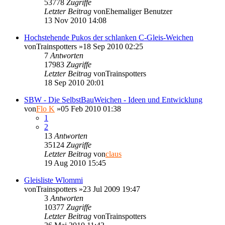
53778
Zugriffe
Letzter Beitrag
von
Ehemaliger Benutzer
13 Nov 2010 14:08
Hochstehende Pukos der schlanken C-Gleis-Weichen
von
Trainspotters
»18 Sep 2010 02:25
7
Antworten
17983
Zugriffe
Letzter Beitrag
von
Trainspotters
18 Sep 2010 20:01
SBW - Die SelbstBauWeichen - Ideen und Entwicklung
von
Flo K
»05 Feb 2010 01:38
1
2
13
Antworten
35124
Zugriffe
Letzter Beitrag
von
claus
19 Aug 2010 15:45
Gleisliste Wlommi
von
Trainspotters
»23 Jul 2009 19:47
3
Antworten
10377
Zugriffe
Letzter Beitrag
von
Trainspotters