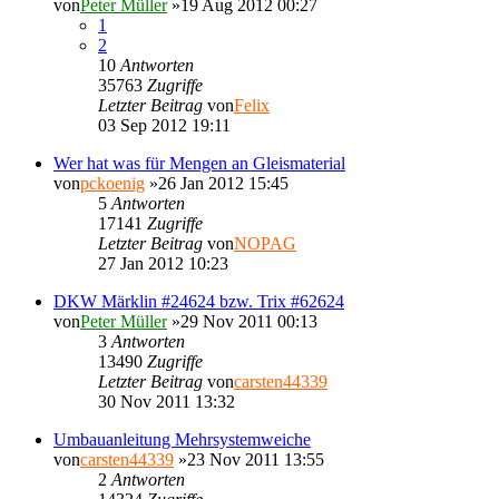
von
Peter Müller
»19 Aug 2012 00:27
1
2
10
Antworten
35763
Zugriffe
Letzter Beitrag
von
Felix
03 Sep 2012 19:11
Wer hat was für Mengen an Gleismaterial
von
pckoenig
»26 Jan 2012 15:45
5
Antworten
17141
Zugriffe
Letzter Beitrag
von
NOPAG
27 Jan 2012 10:23
DKW Märklin #24624 bzw. Trix #62624
von
Peter Müller
»29 Nov 2011 00:13
3
Antworten
13490
Zugriffe
Letzter Beitrag
von
carsten44339
30 Nov 2011 13:32
Umbauanleitung Mehrsystemweiche
von
carsten44339
»23 Nov 2011 13:55
2
Antworten