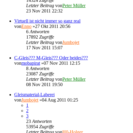
14324
Zugriffe
Letzter Beitrag
von
Peter Müller
23 Nov 2011 22:32
Virtuell ist nicht immer so ganz real
von
Enno
»27 Okt 2011 20:56
6
Antworten
17892
Zugriffe
Letzter Beitrag
von
Jumbojet
17 Nov 2011 15:07
C-Gleis??? M-Gleis??? Oder beides???
von
mobapirat
»07 Nov 2011 12:15
8
Antworten
23087
Zugriffe
Letzter Beitrag
von
Peter Müller
08 Nov 2011 19:50
Gleismaterial-Laberei
von
Jumbojet
»04 Aug 2011 01:25
1
2
3
23
Antworten
53954
Zugriffe
Letzter Beitrag
von
H0-Holger