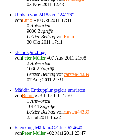
03 Nov 2011 12:43
Umbau von 24188 zu "24176"
von
Enno
»30 Okt 2011 17:11
0
Antworten
9030
Zugriffe
Letzter Beitrag
von
Enno
30 Okt 2011 17:11
kleine Quizfrage
von
Peter Müller
»07 Aug 2011 21:08
2
Antworten
10302
Zugriffe
Letzter Beitrag
von
carsten44339
07 Aug 2011 22:31
Märklin Entkupplungsgleis umrüsten
von
Bernd
»23 Jul 2011 15:50
1
Antworten
10144
Zugriffe
Letzter Beitrag
von
carsten44339
23 Jul 2011 16:22
Kreuzung Märklin-C-Gleis #24640
von
Peter Müller
»02 Mai 2011 23:47