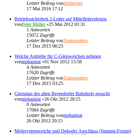
Letzter Beitrag
von
dönberger
17 Mai 2016 17:12
Betriebssicherheit 2-Leiter auf Mittelleitergleisen
von
Peter Müller
»25 Mai 2012 01:31
1
Antworten
15072
Zugriffe
Letzter Beitrag
von
Trainspotters
17 Dez 2015 06:25
Welche Antriebe für C-Gleisweichen nehmen
von
mobapirat
»01 Nov 2012 15:58
4
Antworten
17620
Zugriffe
Letzter Beitrag
von
Trainspotters
17 Dez 2015 03:25
Gleisplan des alten Bergedorfer Bahnhofs gesucht
von
mobapirat
»26 Okt 2012 20:15
0
Antworten
17684
Zugriffe
Letzter Beitrag
von
mobapirat
26 Okt 2012 20:15
Mehrsystemweiche und Dekoder Anschluss (Stummi-Forum)