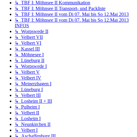
↳ TBF I: Möhnsee II Kommunikation
↳ TBF I: Möhnsee II Transport- und Packliste
↳ TBF I: Möhnsee II vom Di 07. Mai bis So 12.Mai 2013
↳ TBF I: Möhnsee II vom Di 07. Mai bis So 12.Mai 2013
INFOS
↳ Worpswede II
↳ Velbert VII
↳ Velbert VI
↳ Kassel III
↳ Möhnesee I
↳ Lüneburg II
↳ Worpswede I
↳ Velbert V
↳ Velbert IV
↳ Meinerzhagen I
↳ Lüneburg I
↳ Velbert III
↳ Losheim II + III
↳ Pulheim I
↳ Velbert II
↳ Losheim I
↳ Neunkirchen II
↳ Velbert I
↳ Aschaffenburg III