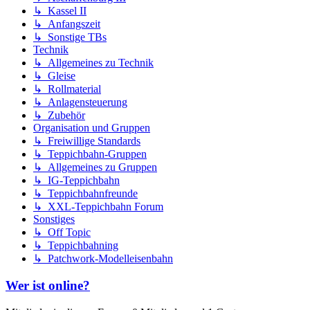
↳ Kassel II
↳ Anfangszeit
↳ Sonstige TBs
Technik
↳ Allgemeines zu Technik
↳ Gleise
↳ Rollmaterial
↳ Anlagensteuerung
↳ Zubehör
Organisation und Gruppen
↳ Freiwillige Standards
↳ Teppichbahn-Gruppen
↳ Allgemeines zu Gruppen
↳ IG-Teppichbahn
↳ Teppichbahnfreunde
↳ XXL-Teppichbahn Forum
Sonstiges
↳ Off Topic
↳ Teppichbahning
↳ Patchwork-Modelleisenbahn
Wer ist online?