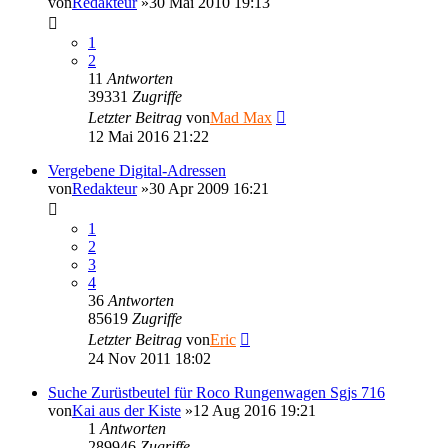
von
Redakteur
»30 Mai 2010 19:13
1
2
11
Antworten
39331
Zugriffe
Letzter Beitrag
von
Mad Max
12 Mai 2016 21:22
Vergebene Digital-Adressen
von
Redakteur
»30 Apr 2009 16:21
1
2
3
4
36
Antworten
85619
Zugriffe
Letzter Beitrag
von
Eric
24 Nov 2011 18:02
Suche Zurüstbeutel für Roco Rungenwagen Sgjs 716
von
Kai aus der Kiste
»12 Aug 2016 19:21
1
Antworten
289946
Zugriffe