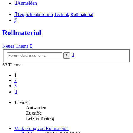
Anmelden
Teppichbahnforum
Technik
Rollmaterial
Suche
Rollmaterial
Neues Thema
Erweiterte
Suche
Suche
63 Themen
1
2
3
Nächste
Themen
Antworten
Zugriffe
Letzter Beitrag
Markierung von Rollmaterial