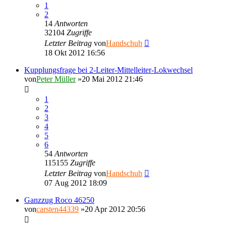
1
2
14
Antworten
32104
Zugriffe
Letzter Beitrag
von
Handschuh
18 Okt 2012 16:56
Kupplungsfrage bei 2-Leiter-Mittelleiter-Lokwechsel
von
Peter Müller
»20 Mai 2012 21:46
1
2
3
4
5
6
54
Antworten
115155
Zugriffe
Letzter Beitrag
von
Handschuh
07 Aug 2012 18:09
Ganzzug Roco 46250
von
carsten44339
»20 Apr 2012 20:56