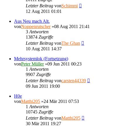
Letzter Beitrag
von
Schimmi
12 Aug 2011 01:01
Aus Neu mach Alt.
von
Noppenrutscher
»08 Aug 2011 21:41
3
Antworten
13874
Zugriffe
Letzter Beitrag
von
The Ghan
10 Aug 2011 14:37
Mehrsystemlok (Fortsetzung)
von
Peter Müller
»09 Jun 2011 00:23
1
Antworten
9907
Zugriffe
Letzter Beitrag
von
carsten44339
09 Jun 2011 19:00
H0e
von
Matthi205
»24 Mär 2011 07:53
1
Antworten
10745
Zugriffe
Letzter Beitrag
von
Matthi205
30 Mär 2011 19:27