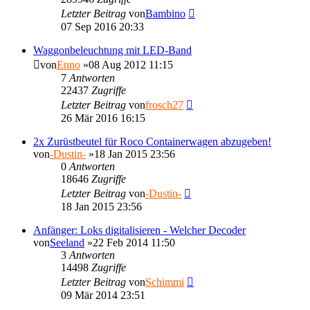
Letzter Beitrag
von
Bambino
07 Sep 2016 20:33
Waggonbeleuchtung mit LED-Band
von
Enno
»08 Aug 2012 11:15
7
Antworten
22437
Zugriffe
Letzter Beitrag
von
frosch27
26 Mär 2016 16:15
2x Zurüstbeutel für Roco Containerwagen abzugeben!
von
-Dustin-
»18 Jan 2015 23:56
0
Antworten
18646
Zugriffe
Letzter Beitrag
von
-Dustin-
18 Jan 2015 23:56
Anfänger: Loks digitalisieren - Welcher Decoder
von
Seeland
»22 Feb 2014 11:50
3
Antworten
14498
Zugriffe
Letzter Beitrag
von
Schimmi
09 Mär 2014 23:51