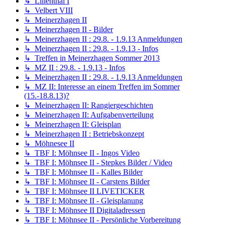
↳ Lilienthal I
↳ Velbert VIII
↳ Meinerzhagen II
↳ Meinerzhagen II - Bilder
↳ Meinerzhagen II : 29.8. - 1.9.13 Anmeldungen
↳ Meinerzhagen II : 29.8. - 1.9.13 - Infos
↳ Treffen in Meinerzhagen Sommer 2013
↳ MZ II : 29.8. - 1.9.13 - Infos
↳ Meinerzhagen II : 29.8. - 1.9.13 Anmeldungen
↳ MZ II: Interesse an einem Treffen im Sommer
(15.-18.8.13)?
↳ Meinerzhagen II: Rangiergeschichten
↳ Meinerzhagen II: Aufgabenverteilung
↳ Meinerzhagen II: Gleisplan
↳ Meinerzhagen II : Betriebskonzept
↳ Möhnesee II
↳ TBF I: Möhnsee II - Ingos Video
↳ TBF I: Möhnsee II - Stepkes Bilder / Video
↳ TBF I: Möhnsee II - Kalles Bilder
↳ TBF I: Möhnsee II - Carstens Bilder
↳ TBF I: Möhnsee II LIVETICKER
↳ TBF I: Möhnsee II - Gleisplanung
↳ TBF I: Möhnsee II Digitaladressen
↳ TBF I: Möhnsee II - Persönliche Vorbereitung