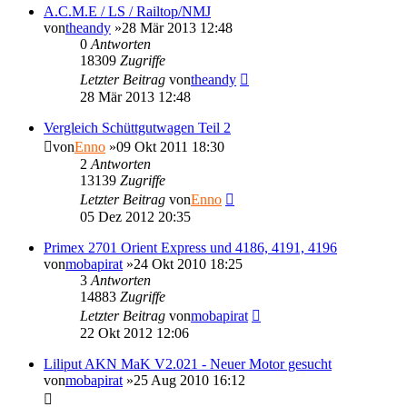
A.C.M.E / LS / Railtop/NMJ
von
theandy
»28 Mär 2013 12:48
0
Antworten
18309
Zugriffe
Letzter Beitrag
von
theandy
28 Mär 2013 12:48
Vergleich Schüttgutwagen Teil 2
von
Enno
»09 Okt 2011 18:30
2
Antworten
13139
Zugriffe
Letzter Beitrag
von
Enno
05 Dez 2012 20:35
Primex 2701 Orient Express und 4186, 4191, 4196
von
mobapirat
»24 Okt 2010 18:25
3
Antworten
14883
Zugriffe
Letzter Beitrag
von
mobapirat
22 Okt 2012 12:06
Liliput AKN MaK V2.021 - Neuer Motor gesucht
von
mobapirat
»25 Aug 2010 16:12