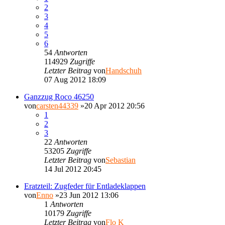
2
3
4
5
6
54
Antworten
114929
Zugriffe
Letzter Beitrag
von
Handschuh
07 Aug 2012 18:09
Ganzzug Roco 46250
von
carsten44339
»20 Apr 2012 20:56
1
2
3
22
Antworten
53205
Zugriffe
Letzter Beitrag
von
Sebastian
14 Jul 2012 20:45
Eratzteil: Zugfeder für Entladeklappen
von
Enno
»23 Jun 2012 13:06
1
Antworten
10179
Zugriffe
Letzter Beitrag
von
Flo K