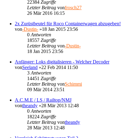
22384
Zugriffe
Letzter Beitrag
von
frosch27
26 Mär 2016 16:15
2x Zurüstbeutel für Roco Containerwagen abzugeben!
von
-Dustin-
»18 Jan 2015 23:56
0
Antworten
18557
Zugriffe
Letzter Beitrag
von
-Dustin-
18 Jan 2015 23:56
Anfänger: Loks digitalisieren - Welcher Decoder
von
Seeland
»22 Feb 2014 11:50
3
Antworten
14451
Zugriffe
Letzter Beitrag
von
Schimmi
09 Mär 2014 23:51
A.C.M.E / LS / Railtop/NMJ
von
theandy
»28 Mär 2013 12:48
0
Antworten
18224
Zugriffe
Letzter Beitrag
von
theandy
28 Mär 2013 12:48