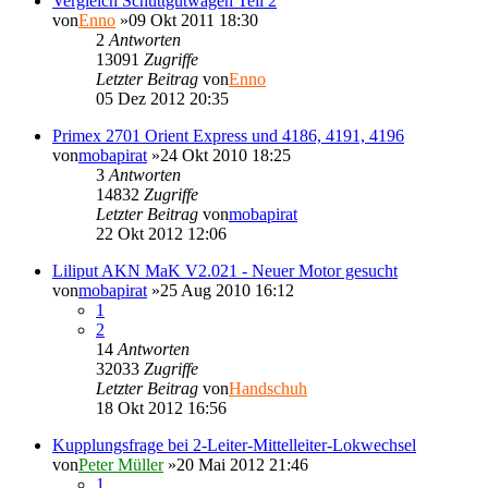
Vergleich Schüttgutwagen Teil 2
von
Enno
»09 Okt 2011 18:30
2
Antworten
13091
Zugriffe
Letzter Beitrag
von
Enno
05 Dez 2012 20:35
Primex 2701 Orient Express und 4186, 4191, 4196
von
mobapirat
»24 Okt 2010 18:25
3
Antworten
14832
Zugriffe
Letzter Beitrag
von
mobapirat
22 Okt 2012 12:06
Liliput AKN MaK V2.021 - Neuer Motor gesucht
von
mobapirat
»25 Aug 2010 16:12
1
2
14
Antworten
32033
Zugriffe
Letzter Beitrag
von
Handschuh
18 Okt 2012 16:56
Kupplungsfrage bei 2-Leiter-Mittelleiter-Lokwechsel
von
Peter Müller
»20 Mai 2012 21:46
1