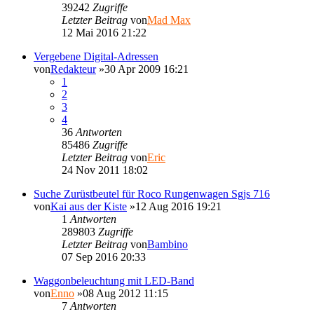
39242
Zugriffe
Letzter Beitrag
von
Mad Max
12 Mai 2016 21:22
Vergebene Digital-Adressen
von
Redakteur
»30 Apr 2009 16:21
1
2
3
4
36
Antworten
85486
Zugriffe
Letzter Beitrag
von
Eric
24 Nov 2011 18:02
Suche Zurüstbeutel für Roco Rungenwagen Sgjs 716
von
Kai aus der Kiste
»12 Aug 2016 19:21
1
Antworten
289803
Zugriffe
Letzter Beitrag
von
Bambino
07 Sep 2016 20:33
Waggonbeleuchtung mit LED-Band
von
Enno
»08 Aug 2012 11:15
7
Antworten