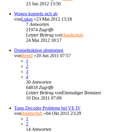
23 Jun 2012 13:50
Wagen koppeln sich ab
von
Lukas
»23 Mai 2012 13:18
7
Antworten
21974
Zugriffe
Letzter Beitrag
von
Handschuh
24 Mai 2012 18:17
Doppeltraktion abstimmen
von
Bernd
»20 Jun 2011 07:57
1
2
3
4
30
Antworten
64818
Zugriffe
Letzter Beitrag
von
Ehemaliger Benutzer
19 Dez 2011 07:09
Tams Decoder Probleme bei VE IV
von
Handschuh
»04 Okt 2011 23:29
1
2
14
Antworten