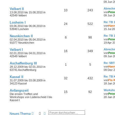
09 Jun 2
Velbert II
Abrech
10
243
von
Peter
13.08.2010 bis 15.08.2010 in
42549 Velbert
09 Jun 2
Losheim I
Re: TB 
24
522
von
Han
03.06.2010 bis 06.06.2010 in
53940 Losheim
15 Jul 2
Neunkirchen II
Re: TB 
6
98
von
Peter
02.04.2010 bis 05.04.2010 in
91077 Neunkirchen
19 Apr 2
Velbert I
Abrech
16
349
von
Peter
02.01.2010 bis 04.01.2010 in
42549 Velbert
09 Jun 2
Aschaffenburg III
Re: SBT
1
5
von
Han
28.12.2009 bis 02.01.2010 in
63741 Aschaffenburg
09 Dez 2
Kassel II
Re: TB 
32
432
von
Flo 
31.07.2009 bis 03.08.2009 in
34123 Kassel
18 Jan 2
Anfangszeit
Worksho
15
92
von
Peter
Die ersten Treffen und
Workshops von Lüdenscheid I bis
20 Jan 2
Kassel I
Suche
Erweiterte Suche
Neues Thema