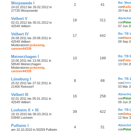
Worpswede I
Re: Worp
2
41
von
KaS
24.02.2012 bis 26.02.2012 in
27726 Worpswede
29 Feb 2
Velbert V
Abrech
18
311
von
Peter
02.01.2012 bis 05.01.2012 in
42549 Velbert
07 Jun 2
Velbert IV
Re: TB V
17
442
von
Han
26.08.2011 bis 29.08.2011 in
42549 Velbert
09 Sep 2
Moderatoren:
pckoenig
,
carsten44339
Meinerzhagen I
Re: TB 
10
199
von
Felix
10.06.2011 bis 13.06.2011 in
58540 Meinerzhagen
13 Okt 2
Moderatoren:
pckoenig
,
carsten44339
Lüneburg I
Re: TB 2
8
68
von
Delr
25.02.2011 bis 27.02.2011 in
21400 Reinstorf
03 Mär 2
Velbert III
Abrech
16
258
von
Peter
02.01.2011 bis 05.01.2011 in
42549 Velbert
09 Jun 2
Losheim II + III
Re: TB 
39
422
von
Seba
19.10.2010 bis 06.03.2011 in
53940 Losheim
12 Nov 2
Pulheim I
Abrech
4
51
von
Peter
am 10.10.2010 in 50259 Pulheim