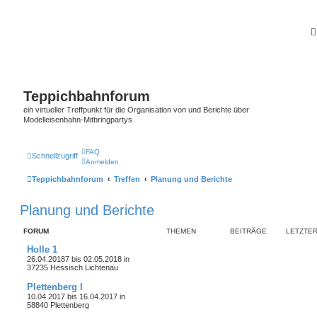
Teppichbahnforum
ein virtueller Treffpunkt für die Organisation von und Berichte über
Modelleisenbahn-Mitbringpartys
FAQ
Schnellzugriff
Anmelden
Teppichbahnforum
Treffen
Planung und Berichte
Planung und Berichte
FORUM
THEMEN
BEITRÄGE
LETZTER
Holle 1
26.04.20187 bis 02.05.2018 in
37235 Hessisch Lichtenau
Plettenberg I
10.04.2017 bis 16.04.2017 in
58840 Plettenberg