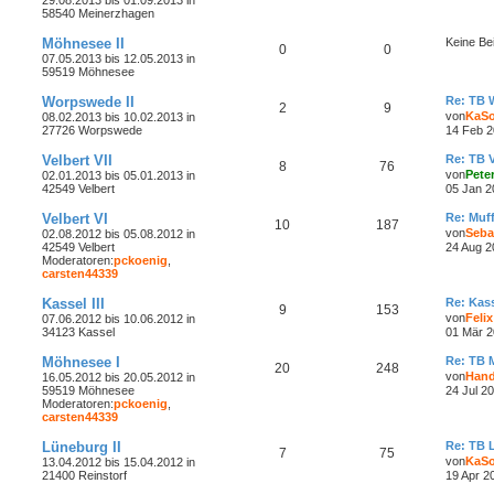
58540 Meinerzhagen
Möhnesee II
Keine Be
0
0
07.05.2013 bis 12.05.2013 in
59519 Möhnesee
Worpswede II
Re: TB 
2
9
von
KaS
08.02.2013 bis 10.02.2013 in
27726 Worpswede
14 Feb 2
Velbert VII
Re: TB V
8
76
von
Peter
02.01.2013 bis 05.01.2013 in
42549 Velbert
05 Jan 2
Velbert VI
Re: Muf
10
187
von
Seba
02.08.2012 bis 05.08.2012 in
42549 Velbert
24 Aug 2
Moderatoren:
pckoenig
,
carsten44339
Kassel III
Re: Kass
9
153
von
Felix
07.06.2012 bis 10.06.2012 in
34123 Kassel
01 Mär 2
Möhnesee I
Re: TB 
20
248
von
Han
16.05.2012 bis 20.05.2012 in
59519 Möhnesee
24 Jul 2
Moderatoren:
pckoenig
,
carsten44339
Lüneburg II
Re: TB L
7
75
von
KaS
13.04.2012 bis 15.04.2012 in
21400 Reinstorf
19 Apr 2