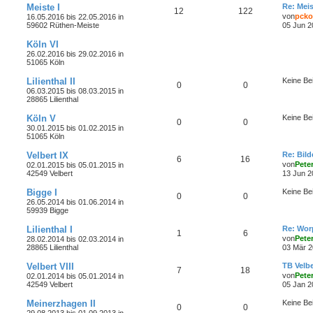
Meiste I
Re: Meis
12
122
von
pcko
16.05.2016 bis 22.05.2016 in
59602 Rüthen-Meiste
05 Jun 2
Köln VI
26.02.2016 bis 29.02.2016 in
51065 Köln
Lilienthal II
Keine Be
0
0
06.03.2015 bis 08.03.2015 in
28865 Lilienthal
Köln V
Keine Be
0
0
30.01.2015 bis 01.02.2015 in
51065 Köln
Velbert IX
Re: Bild
6
16
von
Peter
02.01.2015 bis 05.01.2015 in
42549 Velbert
13 Jun 2
Bigge I
Keine Be
0
0
26.05.2014 bis 01.06.2014 in
59939 Bigge
Lilienthal I
Re: Wor
1
6
von
Peter
28.02.2014 bis 02.03.2014 in
28865 Lilienthal
03 Mär 2
Velbert VIII
TB Velbe
7
18
von
Peter
02.01.2014 bis 05.01.2014 in
42549 Velbert
05 Jan 2
Meinerzhagen II
Keine Be
0
0
29.08.2013 bis 01.09.2013 in