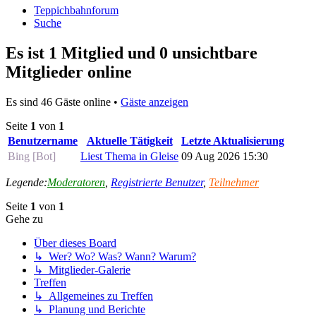
Teppichbahnforum
Suche
Es ist 1 Mitglied und 0 unsichtbare
Mitglieder online
Es sind 46 Gäste online •
Gäste anzeigen
Seite
1
von
1
Benutzername
Aktuelle Tätigkeit
Letzte Aktualisierung
Bing [Bot]
Liest Thema in Gleise
09 Aug 2026 15:30
Legende:
Moderatoren
,
Registrierte Benutzer
,
Teilnehmer
Seite
1
von
1
Gehe zu
Über dieses Board
↳ Wer? Wo? Was? Wann? Warum?
↳ Mitglieder-Galerie
Treffen
↳ Allgemeines zu Treffen
↳ Planung und Berichte