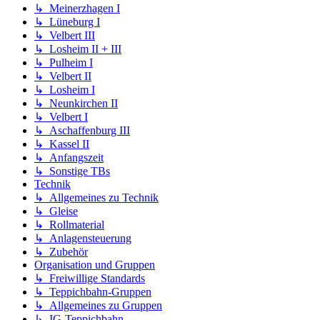
↳ Meinerzhagen I
↳ Lüneburg I
↳ Velbert III
↳ Losheim II + III
↳ Pulheim I
↳ Velbert II
↳ Losheim I
↳ Neunkirchen II
↳ Velbert I
↳ Aschaffenburg III
↳ Kassel II
↳ Anfangszeit
↳ Sonstige TBs
Technik
↳ Allgemeines zu Technik
↳ Gleise
↳ Rollmaterial
↳ Anlagensteuerung
↳ Zubehör
Organisation und Gruppen
↳ Freiwillige Standards
↳ Teppichbahn-Gruppen
↳ Allgemeines zu Gruppen
↳ IG-Teppichbahn