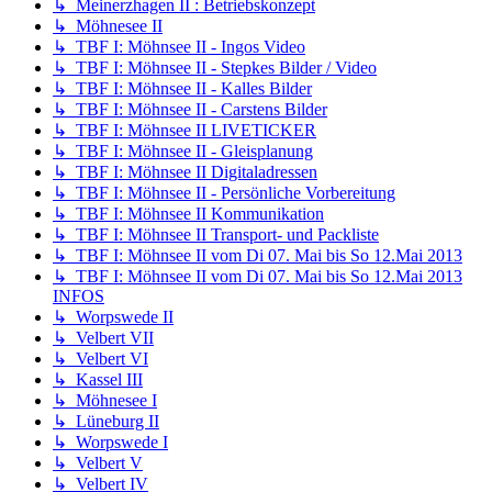
↳ Meinerzhagen II : Betriebskonzept
↳ Möhnesee II
↳ TBF I: Möhnsee II - Ingos Video
↳ TBF I: Möhnsee II - Stepkes Bilder / Video
↳ TBF I: Möhnsee II - Kalles Bilder
↳ TBF I: Möhnsee II - Carstens Bilder
↳ TBF I: Möhnsee II LIVETICKER
↳ TBF I: Möhnsee II - Gleisplanung
↳ TBF I: Möhnsee II Digitaladressen
↳ TBF I: Möhnsee II - Persönliche Vorbereitung
↳ TBF I: Möhnsee II Kommunikation
↳ TBF I: Möhnsee II Transport- und Packliste
↳ TBF I: Möhnsee II vom Di 07. Mai bis So 12.Mai 2013
↳ TBF I: Möhnsee II vom Di 07. Mai bis So 12.Mai 2013
INFOS
↳ Worpswede II
↳ Velbert VII
↳ Velbert VI
↳ Kassel III
↳ Möhnesee I
↳ Lüneburg II
↳ Worpswede I
↳ Velbert V
↳ Velbert IV