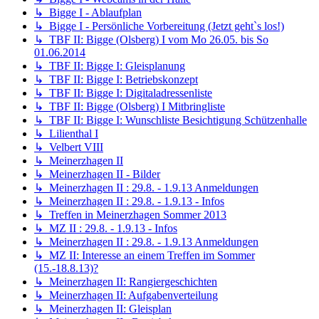
↳ Bigge I - Ablaufplan
↳ Bigge I - Persönliche Vorbereitung (Jetzt geht`s los!)
↳ TBF II: Bigge (Olsberg) I vom Mo 26.05. bis So
01.06.2014
↳ TBF II: Bigge I: Gleisplanung
↳ TBF II: Bigge I: Betriebskonzept
↳ TBF II: Bigge I: Digitaladressenliste
↳ TBF II: Bigge (Olsberg) I Mitbringliste
↳ TBF II: Bigge I: Wunschliste Besichtigung Schützenhalle
↳ Lilienthal I
↳ Velbert VIII
↳ Meinerzhagen II
↳ Meinerzhagen II - Bilder
↳ Meinerzhagen II : 29.8. - 1.9.13 Anmeldungen
↳ Meinerzhagen II : 29.8. - 1.9.13 - Infos
↳ Treffen in Meinerzhagen Sommer 2013
↳ MZ II : 29.8. - 1.9.13 - Infos
↳ Meinerzhagen II : 29.8. - 1.9.13 Anmeldungen
↳ MZ II: Interesse an einem Treffen im Sommer
(15.-18.8.13)?
↳ Meinerzhagen II: Rangiergeschichten
↳ Meinerzhagen II: Aufgabenverteilung
↳ Meinerzhagen II: Gleisplan