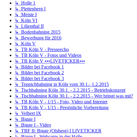
↳ Holle 1
↳ Plettenberg I
↳ Meiste I
↳ Köln VI
↳ Lilienthal II
↳ Bodenbahning 2015
↳ Bewerbung für 2016
↳ Köln V
↳ TB Köln V - Presseecho
↳ TB Köln V - Fotos und Videos
↳ TB Köln V •••LIVETICKER•••
↳ Bilder bei Facebook 1
↳ Bilder bei Facebook 2
↳ Bilder bei Facebook 3
↳ Teppichbahning in Köln vom 30.1.- 1.2.2015
↳ Tischbahning Köln 30.1. - 2.2.2015 - Betriebskonzept
↳ Tischbahning Köln 30.1. - 2.2.2015 - Wer bringt was mit?
↳ TB Köln V - 1/15 - Foto, Video und Internet
↳ TB Köln V - 1/15 - Persönliche Vorbereitung
↳ Velbert IX
↳ Bigge I
↳ Bigge I - Video
↳ TBF II: Bigge (Olsberg) I LIVETICKER
↳ Bigge I - Webcams in der Halle