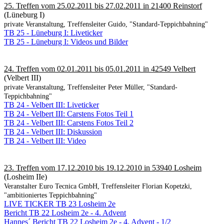
25. Treffen vom 25.02.2011 bis 27.02.2011 in 21400 Reinstorf
(Lüneburg I)
private Veranstaltung, Treffensleiter Guido, "Standard-Teppichbahning"
TB 25 - Lüneburg I: Liveticker
TB 25 - Lüneburg I: Videos und Bilder
24. Treffen vom 02.01.2011 bis 05.01.2011 in 42549 Velbert
(Velbert III)
private Veranstaltung, Treffensleiter Peter Müller, "Standard-
Teppichbahning"
TB 24 - Velbert III: Liveticker
TB 24 - Velbert III: Carstens Fotos Teil 1
TB 24 - Velbert III: Carstens Fotos Teil 2
TB 24 - Velbert III: Diskussion
TB 24 - Velbert III: Video
23. Treffen vom 17.12.2010 bis 19.12.2010 in 53940 Losheim
(Losheim IIe)
Veranstalter Euro Tecnica GmbH, Treffensleiter Florian Kopetzki,
"ambitioniertes Teppichbahning"
LIVE TICKER TB 23 Losheim 2e
Bericht TB 22 Losheim 2e - 4. Advent
Hannes´ Bericht TB 22 Losheim 2e - 4. Advent - 1/2