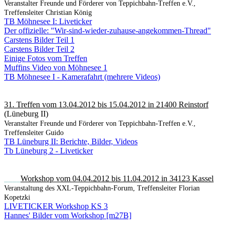
Veranstalter Freunde und Förderer von Teppichbahn-Treffen e.V.,
Treffensleiter Christian König
TB Möhnesee I: Liveticker
Der offizielle: "Wir-sind-wieder-zuhause-angekommen-Thread"
Carstens Bilder Teil 1
Carstens Bilder Teil 2
Einige Fotos vom Treffen
Muffins Video von Möhnesee 1
TB Möhnesee I - Kamerafahrt (mehrere Videos)
31. Treffen vom 13.04.2012 bis 15.04.2012 in 21400 Reinstorf
(Lüneburg II)
Veranstalter Freunde und Förderer von Teppichbahn-Treffen e.V.,
Treffensleiter Guido
TB Lüneburg II: Berichte, Bilder, Videos
Tb Lüneburg 2 - Liveticker
____
Workshop vom 04.04.2012 bis 11.04.2012 in 34123 Kassel
Veranstaltung des XXL-Teppichbahn-Forum, Treffensleiter Florian
Kopetzki
LIVETICKER Workshop KS 3
Hannes' Bilder vom Workshop [m27B]