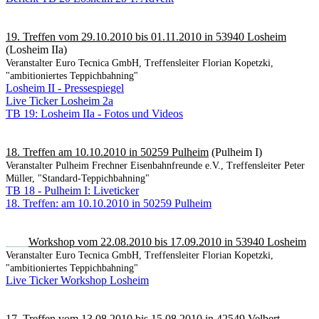
19. Treffen vom 29.10.2010 bis 01.11.2010 in 53940 Losheim
(Losheim IIa)
Veranstalter Euro Tecnica GmbH, Treffensleiter Florian Kopetzki,
"ambitioniertes Teppichbahning"
Losheim II - Pressespiegel
Live Ticker Losheim 2a
TB 19: Losheim IIa - Fotos und Videos
18. Treffen am 10.10.2010 in 50259 Pulheim
(Pulheim I)
Veranstalter Pulheim Frechner Eisenbahnfreunde e.V., Treffensleiter Peter
Müller, "Standard-Teppichbahning"
TB 18 - Pulheim I: Liveticker
18. Treffen: am 10.10.2010 in 50259 Pulheim
____
Workshop vom 22.08.2010 bis 17.09.2010 in 53940 Losheim
Veranstalter Euro Tecnica GmbH, Treffensleiter Florian Kopetzki,
"ambitioniertes Teppichbahning"
Live Ticker Workshop Losheim
17. Treffen vom 13.08.2010 bis 15.08.2010 in 42549 Velbert