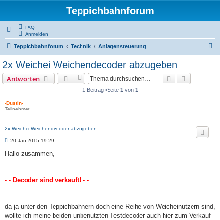
Teppichbahnforum
FAQ
Anmelden
S
Teppichbahnforum
Technik
Anlagensteuerung
u
2x Weichei Weichendecoder abzugeben
c
Suche
Erweiterte
Antworten
h
1 Beitrag •Seite
1
von
1
e
-Dustin-
Teilnehmer
2x Weichei Weichendecoder abzugeben
B
20 Jan 2015 19:29
e
i
Hallo zusammen,
t
r
a
g
- -
Decoder sind verkauft!
- -
da ja unter den Teppichbahnern doch eine Reihe von Weicheinutzern sind,
wollte ich meine beiden unbenutzten Testdecoder auch hier zum Verkauf