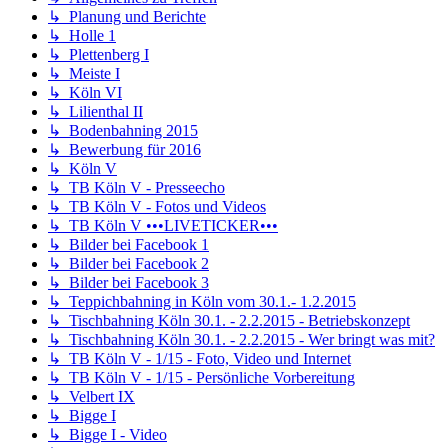
↳ Planung und Berichte
↳ Holle 1
↳ Plettenberg I
↳ Meiste I
↳ Köln VI
↳ Lilienthal II
↳ Bodenbahning 2015
↳ Bewerbung für 2016
↳ Köln V
↳ TB Köln V - Presseecho
↳ TB Köln V - Fotos und Videos
↳ TB Köln V •••LIVETICKER•••
↳ Bilder bei Facebook 1
↳ Bilder bei Facebook 2
↳ Bilder bei Facebook 3
↳ Teppichbahning in Köln vom 30.1.- 1.2.2015
↳ Tischbahning Köln 30.1. - 2.2.2015 - Betriebskonzept
↳ Tischbahning Köln 30.1. - 2.2.2015 - Wer bringt was mit?
↳ TB Köln V - 1/15 - Foto, Video und Internet
↳ TB Köln V - 1/15 - Persönliche Vorbereitung
↳ Velbert IX
↳ Bigge I
↳ Bigge I - Video