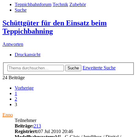
Teppichbahnforum
Technik
Zubehör
Suche
Schüttgüter für den Einsatz beim
Teppichbahning
Antworten
Druckansicht
Erweiterte Suche
Suche
24 Beiträge
Vorherige
1
2
3
Enno
Teilnehmer
Beiträge:
213
Registriert:
07 Jul 2010 20:46
Modellbahnsystem:
ML, C-Gleis / Intellibox / Digital /