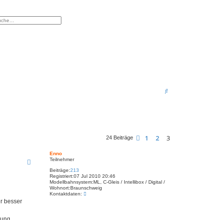
eiterte Suche
S
u
c
h
1
2
3
Vorherige
24 Beiträge
e
Enno
Teilnehmer
Beiträge:
213
Registriert:
07 Jul 2010 20:46
Modellbahnsystem:
ML, C-Gleis / Intellibox / Digital /
Wohnort:
Braunschweig
K
Kontaktdaten:
o
r besser
n
t
a
ßung