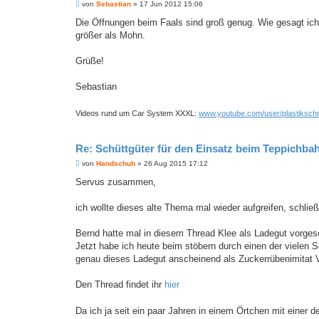
B
von
Sebastian
»
17 Jun 2012 15:06
e
i
Die Öffnungen beim Faals sind groß genug. Wie gesagt ich 
t
größer als Mohn.
r
a
g
Grüße!
Sebastian
Videos rund um Car System XXXL:
www.youtube.com/user/plastikschn
Re: Schüttgüter für den Einsatz beim Teppichba
B
von
Handschuh
»
26 Aug 2015 17:12
e
i
Servus zusammen,
t
r
a
ich wollte dieses alte Thema mal wieder aufgreifen, schließ
g
Bernd hatte mal in diesem Thread Klee als Ladegut vorges
Jetzt habe ich heute beim stöbern durch einen der vielen 
genau dieses Ladegut anscheinend als Zuckerrübenimitat 
Den Thread findet ihr
hier
Da ich ja seit ein paar Jahren in einem Örtchen mit einer 