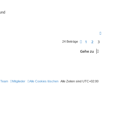
H
a
n
und
d
s
c
h
u
h
N
a
c
1
2
3
Vorherige
24 Beiträge
h
o
Gehe zu
b
e
n
 Team
Mitglieder
Alle Cookies löschen
Alle Zeiten sind
UTC+02:00