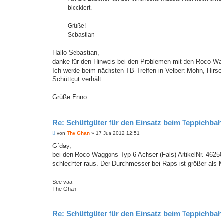
blockiert.
Grüße!
Sebastian
Hallo Sebastian,
danke für den Hinweis bei den Problemen mit den Roco-W
Ich werde beim nächsten TB-Treffen in Velbert Mohn, Hirs
Schüttgut verhält.
Grüße Enno
Re: Schüttgüter für den Einsatz beim Teppichba
B
von
The Ghan
»
17 Jun 2012 12:51
e
i
G´day,
t
bei den Roco Waggons Typ 6 Achser (Fals) ArtikelNr. 462
r
a
schlechter raus. Der Durchmesser bei Raps ist größer als Mo
g
See yaa
The Ghan
Re: Schüttgüter für den Einsatz beim Teppichba