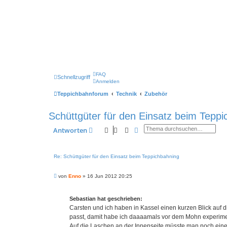
FAQ
Schnellzugriff
Anmelden
Teppichbahnforum
Technik
Zubehör
Schüttgüter für den Einsatz beim Tepp
Suche
Erweiterte Suche
Antworten
Re: Schüttgüter für den Einsatz beim Teppichbahning
B
von
Enno
»
16 Jun 2012 20:25
e
i
t
Sebastian hat geschrieben:
r
a
Carsten und ich haben in Kassel einen kurzen Blick auf
g
passt, damit habe ich daaaamals vor dem Mohn experimen
Auf die Laschen an der Innenseite müsste man noch einen