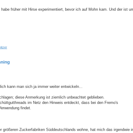
habe früher mit Hirse experimentiert, bevor ich auf Mohn kam. Und der ist u
itzer
hning
lich kann man sich ja immer weiter entwickeln...
chlagen; diese Anmerkung ist ziemlich unbeachtet geblieben.
Schüttgutthreads im Netz den Hinweis entdeckt, dass bei den Fremo's
Verwendung findet.
der größeren Zuckerfabriken Süddeutschlands wohne, hat mich das irgendwie in