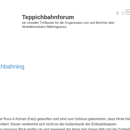
Suche
Erw
Teppichbahnforum
ein virtueller Treffpunkt für die Organisation von und Berichte über
Modelleisenbahn-Mitbringpartys
ichbahning
 die Roco 6 Achser (Fals) geworfen und sind zum Schluss gekommen, dass Hirse hie
tiert. Dieser verklemmt sich nicht an der Außenkante der Entladeklappen.
 genauen Blick werfen ob und inwieweit der Hirse hier hinein fällt und die Schlie