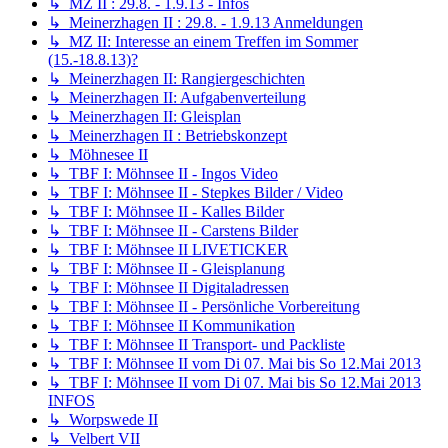
↳ MZ II : 29.8. - 1.9.13 - Infos
↳ Meinerzhagen II : 29.8. - 1.9.13 Anmeldungen
↳ MZ II: Interesse an einem Treffen im Sommer
(15.-18.8.13)?
↳ Meinerzhagen II: Rangiergeschichten
↳ Meinerzhagen II: Aufgabenverteilung
↳ Meinerzhagen II: Gleisplan
↳ Meinerzhagen II : Betriebskonzept
↳ Möhnesee II
↳ TBF I: Möhnsee II - Ingos Video
↳ TBF I: Möhnsee II - Stepkes Bilder / Video
↳ TBF I: Möhnsee II - Kalles Bilder
↳ TBF I: Möhnsee II - Carstens Bilder
↳ TBF I: Möhnsee II LIVETICKER
↳ TBF I: Möhnsee II - Gleisplanung
↳ TBF I: Möhnsee II Digitaladressen
↳ TBF I: Möhnsee II - Persönliche Vorbereitung
↳ TBF I: Möhnsee II Kommunikation
↳ TBF I: Möhnsee II Transport- und Packliste
↳ TBF I: Möhnsee II vom Di 07. Mai bis So 12.Mai 2013
↳ TBF I: Möhnsee II vom Di 07. Mai bis So 12.Mai 2013
INFOS
↳ Worpswede II
↳ Velbert VII