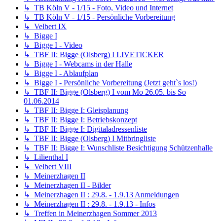
↳ TB Köln V - 1/15 - Foto, Video und Internet
↳ TB Köln V - 1/15 - Persönliche Vorbereitung
↳ Velbert IX
↳ Bigge I
↳ Bigge I - Video
↳ TBF II: Bigge (Olsberg) I LIVETICKER
↳ Bigge I - Webcams in der Halle
↳ Bigge I - Ablaufplan
↳ Bigge I - Persönliche Vorbereitung (Jetzt geht`s los!)
↳ TBF II: Bigge (Olsberg) I vom Mo 26.05. bis So
01.06.2014
↳ TBF II: Bigge I: Gleisplanung
↳ TBF II: Bigge I: Betriebskonzept
↳ TBF II: Bigge I: Digitaladressenliste
↳ TBF II: Bigge (Olsberg) I Mitbringliste
↳ TBF II: Bigge I: Wunschliste Besichtigung Schützenhalle
↳ Lilienthal I
↳ Velbert VIII
↳ Meinerzhagen II
↳ Meinerzhagen II - Bilder
↳ Meinerzhagen II : 29.8. - 1.9.13 Anmeldungen
↳ Meinerzhagen II : 29.8. - 1.9.13 - Infos
↳ Treffen in Meinerzhagen Sommer 2013