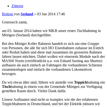
Zitieren
Beitrag
von
Seeland
»
03 Jan 2014 17:46
Gruessech zamä,
am 03. Januar 2014 haben wir MKB unser erstes Tischbahning in
Mörigen (Seeland) durchgeführt.
Bei den Möriger Keller Bahnern handelt es sich um eine Gruppe
von Personen, die alle für sich HO Eisenbahnen zuhause im Estrich
oder Reduit haben und diese mal zusammen im grosseren Rahmen
fahren lassen möchten. Dabei wollen wir einerseits Module nach der
MAS60 Norm (veröffentlicht u.a. von Eduard Isening aus Murten)
aufbauen als auch einfach an Fahrtagen die vorhandenen Schienen
zusammenlegen und einfach die vorhandenen Lokomotiven
bewegen.
Da wir etwas älter sind, führen wir anstelle von
Teppich
bahning ein
Tisch
bahning in einem von der Gemeinde Mörigen zur Verfügung
gestellten Raum durch. Vielen Dank dafür.
Unsere Aufbauten sind nicht so komplex wie die der erfahrenen
Teppichbahnern in Deutschland, und bei der Elektrik müssen wir