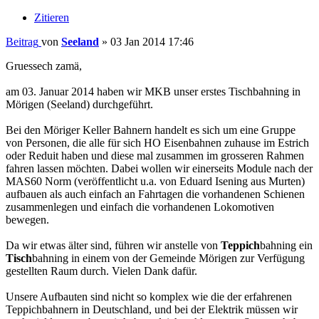
Zitieren
Beitrag
von
Seeland
»
03 Jan 2014 17:46
Gruessech zamä,
am 03. Januar 2014 haben wir MKB unser erstes Tischbahning in
Mörigen (Seeland) durchgeführt.
Bei den Möriger Keller Bahnern handelt es sich um eine Gruppe
von Personen, die alle für sich HO Eisenbahnen zuhause im Estrich
oder Reduit haben und diese mal zusammen im grosseren Rahmen
fahren lassen möchten. Dabei wollen wir einerseits Module nach der
MAS60 Norm (veröffentlicht u.a. von Eduard Isening aus Murten)
aufbauen als auch einfach an Fahrtagen die vorhandenen Schienen
zusammenlegen und einfach die vorhandenen Lokomotiven
bewegen.
Da wir etwas älter sind, führen wir anstelle von
Teppich
bahning ein
Tisch
bahning in einem von der Gemeinde Mörigen zur Verfügung
gestellten Raum durch. Vielen Dank dafür.
Unsere Aufbauten sind nicht so komplex wie die der erfahrenen
Teppichbahnern in Deutschland, und bei der Elektrik müssen wir