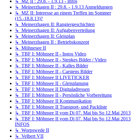
↳ MZ II : 29.8. - 1.9.13 - Infos
↳ Meinerzhagen II : 29.8. - 1.9.13 Anmeldungen
↳ MZ II: Interesse an einem Treffen im Sommer
(15.-18.8.13)?
↳ Meinerzhagen II: Rangiergeschichten
↳ Meinerzhagen II: Aufgabenverteilung
↳ Meinerzhagen II: Gleisplan
↳ Meinerzhagen II : Betriebskonzept
↳ Möhnesee II
↳ TBF I: Möhnsee II - Ingos Video
↳ TBF I: Möhnsee II - Stepkes Bilder / Video
↳ TBF I: Möhnsee II - Kalles Bilder
↳ TBF I: Möhnsee II - Carstens Bilder
↳ TBF I: Möhnsee II LIVETICKER
↳ TBF I: Möhnsee II - Gleisplanung
↳ TBF I: Möhnsee II Digitaladressen
↳ TBF I: Möhnsee II - Persönliche Vorbereitung
↳ TBF I: Möhnsee II Kommunikation
↳ TBF I: Möhnsee II Transport- und Packliste
↳ TBF I: Möhnsee II vom Di 07. Mai bis So 12.Mai 2013
↳ TBF I: Möhnsee II vom Di 07. Mai bis So 12.Mai 2013
INFOS
↳ Worpswede II
↳ Velbert VII