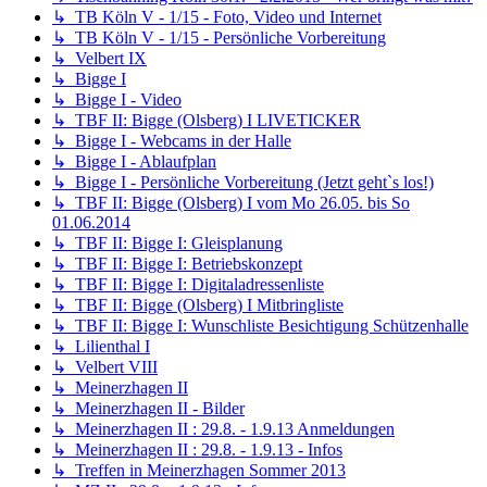
↳ TB Köln V - 1/15 - Foto, Video und Internet
↳ TB Köln V - 1/15 - Persönliche Vorbereitung
↳ Velbert IX
↳ Bigge I
↳ Bigge I - Video
↳ TBF II: Bigge (Olsberg) I LIVETICKER
↳ Bigge I - Webcams in der Halle
↳ Bigge I - Ablaufplan
↳ Bigge I - Persönliche Vorbereitung (Jetzt geht`s los!)
↳ TBF II: Bigge (Olsberg) I vom Mo 26.05. bis So
01.06.2014
↳ TBF II: Bigge I: Gleisplanung
↳ TBF II: Bigge I: Betriebskonzept
↳ TBF II: Bigge I: Digitaladressenliste
↳ TBF II: Bigge (Olsberg) I Mitbringliste
↳ TBF II: Bigge I: Wunschliste Besichtigung Schützenhalle
↳ Lilienthal I
↳ Velbert VIII
↳ Meinerzhagen II
↳ Meinerzhagen II - Bilder
↳ Meinerzhagen II : 29.8. - 1.9.13 Anmeldungen
↳ Meinerzhagen II : 29.8. - 1.9.13 - Infos
↳ Treffen in Meinerzhagen Sommer 2013