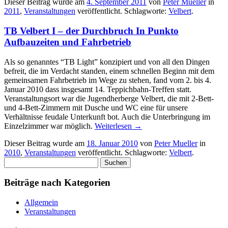
Dieser Beitrag wurde am
4. September 2011
von
Peter Mueller
in
2011
,
Veranstaltungen
veröffentlicht. Schlagworte:
Velbert
.
TB Velbert I – der Durchbruch In Punkto
Aufbauzeiten und Fahrbetrieb
Als so genanntes “TB Light” konzipiert und von all den Dingen
befreit, die im Verdacht standen, einem schnellen Beginn mit dem
gemeinsamen Fahrbetrieb im Wege zu stehen, fand vom 2. bis 4.
Januar 2010 dass insgesamt 14. Teppichbahn-Treffen statt.
Veranstaltungsort war die Jugendherberge Velbert, die mit 2-Bett-
und 4-Bett-Zimmern mit Dusche und WC eine für unsere
Verhältnisse feudale Unterkunft bot. Auch die Unterbringung im
Einzelzimmer war möglich.
Weiterlesen
→
Dieser Beitrag wurde am
18. Januar 2010
von
Peter Mueller
in
2010
,
Veranstaltungen
veröffentlicht. Schlagworte:
Velbert
.
Suchen
nach:
Beiträge nach Kategorien
Allgemein
Veranstaltungen